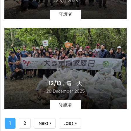
22 5月 2026
守護者
12/13，這一天
26 December 2025
守護者
Pagination
目
1
頁
2
下
Next ›
Last
Last »