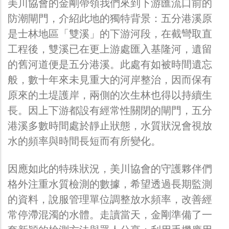
美川協會的金剛帶領我們來到下游匯流口前的
防潮閘門，介紹此地的獨特背景：五分港溪原
是士林地區「雙溪」的下游河段，在截彎取直
工程後，雙溪已在更上游處匯入基隆河，遺留
的舊河道便是五分港溪。此處有如被時間遺忘
般，數十年來未見重大的河岸整治，因而保有
原來的土堤護岸，兩側的次生林也得以持續生
長。因上下游都設有經常性關閉的閘門，五分
港溪多數時間處於靜止狀態，水質狀況會視放
水的頻率與時間長短而有所變化。
因應如此的特殊狀況，美川協會的守護夥伴們
格外注重水質檢測的數據，希望透過長期監測
的資料，說服管理單位調整放水頻率，改善經
常停滯混濁的水體。走讀當天，金剛準備了一