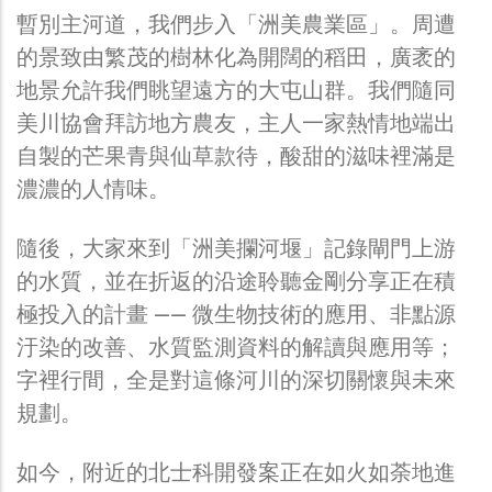
暫別主河道，我們步入「洲美農業區」。周遭
的景致由繁茂的樹林化為開闊的稻田，廣袤的
地景允許我們眺望遠方的大屯山群。我們隨同
美川協會拜訪地方農友，主人一家熱情地端出
自製的芒果青與仙草款待，酸甜的滋味裡滿是
濃濃的人情味。
隨後，大家來到「洲美攔河堰」記錄閘門上游
的水質，並在折返的沿途聆聽金剛分享正在積
極投入的計畫 —— 微生物技術的應用、非點源
汙染的改善、水質監測資料的解讀與應用等；
字裡行間，全是對這條河川的深切關懷與未來
規劃。
如今，附近的北士科開發案正在如火如荼地進