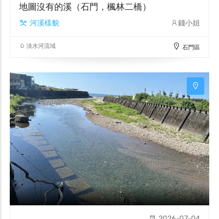
地圖沒有的溪（石門，楓林二橋）
河溪樣貌
錢小姐
淡水河流域
石門區
2026-07-04