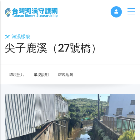
河溪樣貌
尖子鹿溪（27號橋）
環境照片
環境說明
環境地圖