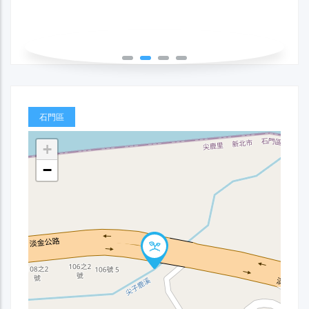
石門區
+
−