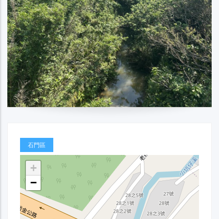
石門區
+
−