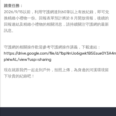
踏查任務：
2026/9/15以前，利用守護網達到60筆以上有效紀錄，即可兌
換精緻小禮物一份。回報表單預計將於８月開放填報，後續的
回報連結及精緻小禮物的相關消息，請持續關注守護網的最新
訊息。
守護網的相關操作歡迎參考守護網操作講義，下載連結：
https://drive.google.com/file/d/1bpNnUo6igwk1B5Esue0Y3A4
pWwAL/view?usp=sharing
現在就跟我們一起走到戶外，拍照上傳，為身邊的河溪環境留
下珍貴的紀錄吧！