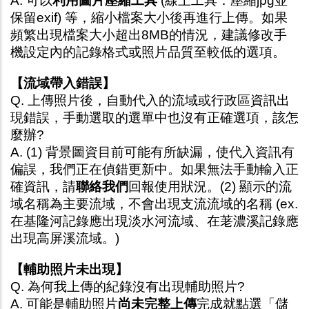
A. 可以
利用圖片壓縮工具
 (線上工具：
壓縮jpg並
保留exif
) 等，縮小檔案大小後再進行上傳。如果
頻繁出現檔案大小超出8MB的情況，建議修改手
機設定內的記錄格式或照片品質至較低的選項。
【流域帶入錯誤】
Q. 上傳照片後，自動代入的流域或行政區資訊出
現錯誤，手動選取的選單中也沒有正確選項，該怎
麼辦?
A. (1) 背景圖資目前可能有所缺漏，使代入資訊有
偏誤，我們正在偵錯更新中。如果無法手動輸入正
確資訊，請
聯絡我們
回報使用狀況。(2) 顯示的流
域名稱為主要流域，不會出現支流流域的名稱 (ex. 
在基隆河記錄應出現淡水河流域、在荖濃溪記錄應
出現高屏溪流域。)
【輔助照片未出現】
Q. 為何我上傳的紀錄沒有出現輔助照片?
A. 可能是輔助照片
尚未完整上傳
完成就點選「儲