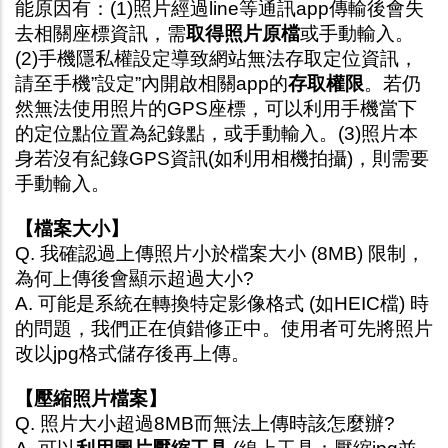
能原因有：(1)照片經過line等通訊app傳輸後會失
去相關座標資訊，需
取得照片原檔
或手動輸入。
(2)手機隱私權設定導致網站無法存取定位資訊，
請至手機”設定”內開啟相關app的
存取權限
。若仍
然無法使用照片的GPS座標，可以利用手機當下
的定位點位置為紀錄點，或手動輸入。(3)照片本
身若沒有紀錄GPS資訊(如利用相機拍攝)，則需要
手動輸入。
【檔案大小】
Q. 我確認過上傳照片小於檔案大小 (8MB) 限制，
為何上傳後會顯示超過大小?
A. 可能是系統在轉換特定影像格式 (如HEIC檔) 時
的問題，我們正在偵錯修正中。使用者可先將照片
改以jpg格式儲存後再上傳。
【壓縮照片檔案】
Q. 照片大小超過8MB而無法上傳時該怎麼辦?