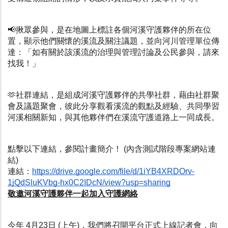
📢揪眾參與，是在地圖上標註各個河溪守護夥伴的所在位
置，顯示他們關懷的溪流及關注議題，並向河川管理單位傳
達：「如有關於該溪流的治理與管理討論及公民參與，請來
找我！」
🫶社群連結，是組成河溪守護夥伴的共學社群，藉由社群聚
會及議題聚會，彼此分享觀看溪流的觀點及經驗、共同學習
河溪相關新知，與其他夥伴們在溪流守護道路上一同成長。
點擊以下連結，參閱計畫簡介！ (內含測試階段專案網站連
結)
連結：
https://drive.google.com/file/d/1iYB4XRDOrv-
1jQdSluKVbg-hx0C2IDcN/view?usp=sharing
敬邀河溪守護夥伴一起加入守護網絡
今年 4月23日 (上午)，我們將召開平台正式上線記者會，向