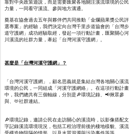
靠對中央政策遊說，而是需要匯聚各地關注溪流環境的公民
力量，一同看守溪流、參與地方溝通。
奠基在協會過去五年與夥伴們共同推動「金爛蘋果獎公民評
選專案」的經驗，我們決定向台灣千里步道協會的「台灣步
道守護網」成功經驗取經，發起一項行動計畫，匯聚關心河
川溪流的社群力量，牽起「台灣河溪守護網」。
甚麼是「台灣河溪守護網」？
「台灣河溪守護網」，顧名思義就是集結台灣各地關心溪流
環境的公民，一同組成「河溪守護網絡」。在這項行動計畫
中，我們總共有三個軸線，分別是🔎環境記錄、📢揪眾參
與、🫶社群連結。
🔎環境記錄，邀請公民在走訪關心的溪流時，以影像搭配文
字記錄溪流環境現況，包括工程治理前後的棲地樣貌、溪流
受構造物阻隔的情形，以及水質混濁與污染事件等等。